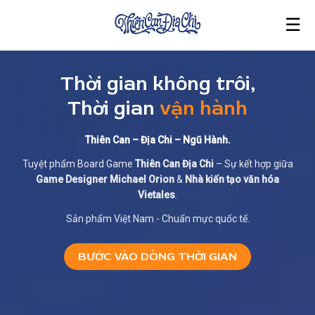
☰
Thời gian không trôi,
Thời gian
vận hành
Thiên Can – Địa Chi – Ngũ Hành.
Tuyệt phẩm Board Game
Thiên Can Địa Chi
– Sự kết hợp giữa
Game Designer Michael Orion
&
Nhà kiến tạo văn hóa
Vietales
.
Sản phẩm Việt Nam - Chuẩn mực quốc tế.
BƯỚC VÀO DÒNG THỜI GIAN
BƯỚC VÀO DÒNG THỜI GIAN